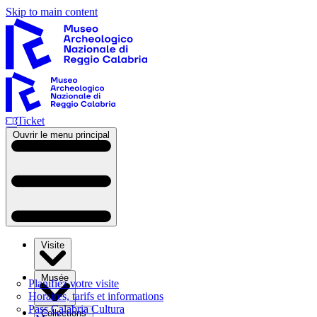
Skip to main content
Ticket
Ouvrir le menu principal
Visite
Musée
Planifiez votre visite
Horaires, tarifs et informations
Pass Calabria Cultura
Collections