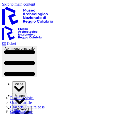
Skip to main content
Ticket
Apri menu principale
Visita
Museo
Pianifica visita
Orari e tariffe
Calabria Cultura pass
Collezioni
Il Museo
Come arrivare