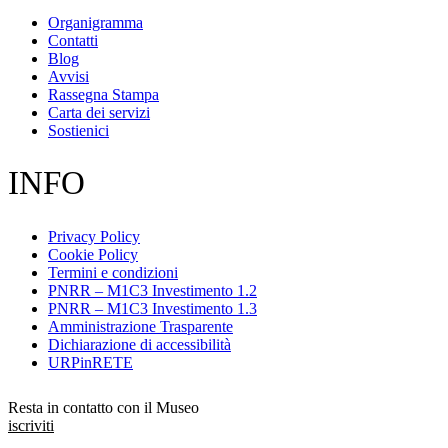
Organigramma
Contatti
Blog
Avvisi
Rassegna Stampa
Carta dei servizi
Sostienici
INFO
Privacy Policy
Cookie Policy
Termini e condizioni
PNRR – M1C3 Investimento 1.2
PNRR – M1C3 Investimento 1.3
Amministrazione Trasparente
Dichiarazione di accessibilità
URPinRETE
Resta in contatto con il Museo
iscriviti