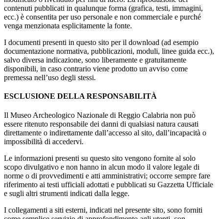
contenuti pubblicati in qualunque forma (grafica, testi, immagini,
ecc.) è consentita per uso personale e non commerciale e purché
venga menzionata esplicitamente la fonte.
I documenti presenti in questo sito per il download (ad esempio
documentazione normativa, pubblicazioni, moduli, linee guida ecc.),
salvo diversa indicazione, sono liberamente e gratuitamente
disponibili, in caso contrario viene prodotto un avviso come
premessa nell’uso degli stessi.
ESCLUSIONE DELLA RESPONSABILITÀ
Il Museo Archeologico Nazionale di Reggio Calabria non può
essere ritenuto responsabile dei danni di qualsiasi natura causati
direttamente o indirettamente dall’accesso al sito, dall’incapacità o
impossibilità di accedervi.
Le informazioni presenti su questo sito vengono fornite al solo
scopo divulgativo e non hanno in alcun modo il valore legale di
norme o di provvedimenti e atti amministrativi; occorre sempre fare
riferimento ai testi ufficiali adottati e pubblicati su Gazzetta Ufficiale
e sugli altri strumenti indicati dalla legge.
I collegamenti a siti esterni, indicati nel presente sito, sono forniti
come semplice servizio di approfondimento agli utenti, con