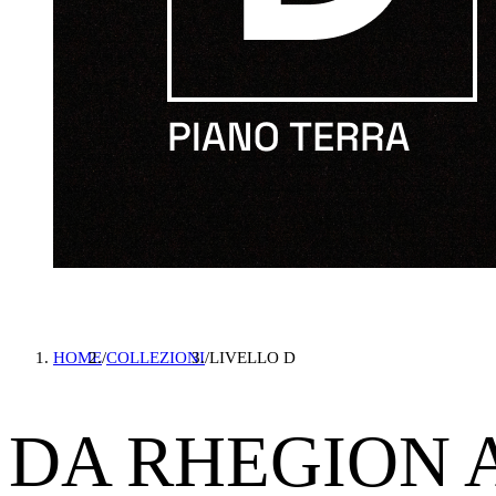
HOME
/
COLLEZIONI
/
LIVELLO D
DA RHEGION 