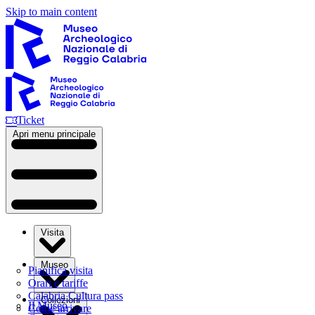
Skip to main content
Ticket
Apri menu principale
Visita
Museo
Pianifica visita
Orari e tariffe
Calabria Cultura pass
Collezioni
Il Museo
Come arrivare